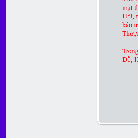
mặt t
Hội, 
bảo t
Thượ
Trong
Đỗ, H