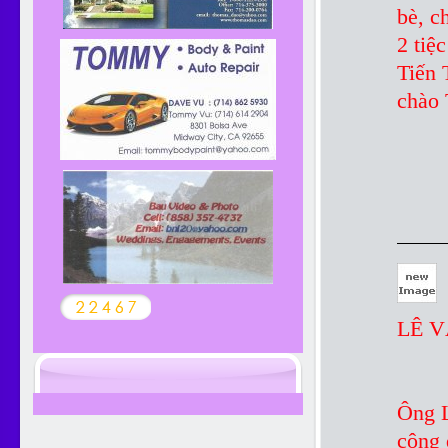
bè, c
2 tiệ
Tiến 
chào 
LÊ V
Ông L
cộng 