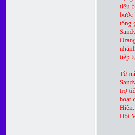
tiêu 
bước 
tổng 
Sandw
Orang
nhánh
tiếp 
Từ nă
Sandw
trợ t
hoạt 
Hiền.
Hội V