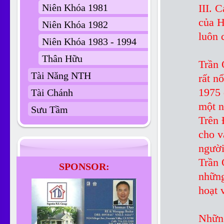
Niên Khóa 1981
III. 
của H
Niên Khóa 1982
luôn 
Niên Khóa 1983 - 1994
Thân Hữu
Trần 
Tài Năng NTH
rất n
1975 
Tài Chánh
một n
Sưu Tầm
Trên 
cho v
người
Trần 
SPONSOR:
những
hoạt 
Những