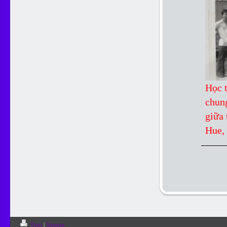
Học t
chung
giữa 
Hue,
Print
|
Sitemap