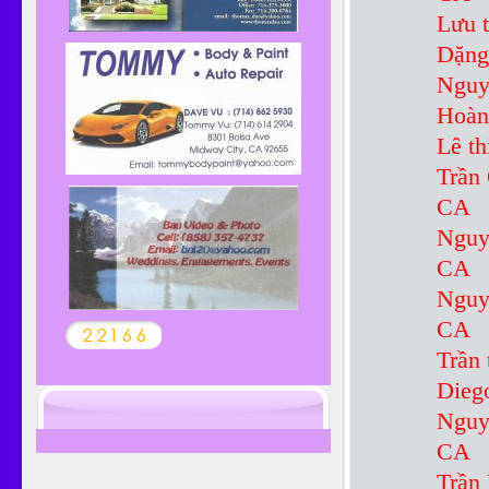
Lư
Dặ
Ngu
Ho
Lê
Tr
CA
Ng
CA
Ng
CA
Trầ
Dieg
Ng
CA
Tr