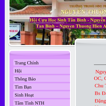
Trang Chính
Hội
N
O
Thông Báo
Chu 
Tìm Bạn
Bs Đ
Sinh Hoạt
Đặng
Tâm Tình NTH