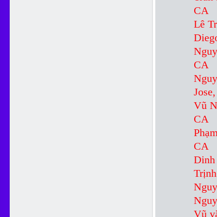
CA
L
Dieg
Ng
CA
Ng
Jose
V
CA
Ph
CA
Di
Tr
Ngu
Ngu
V