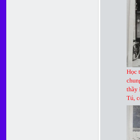
Học t
chung
thầy
Tú, 