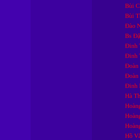
Bùi C
Bùi T
Đào 
Bs Đặ
Đinh 
Đinh 
Đoàn
Đoàn 
Đinh
Hà Th
Hoàng
Hoàng
Hoàn
Hồ Vă