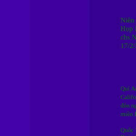
Niên
Họp 
chs 
17/2
Quí A
Califo
đón n
miền B
Quốc 