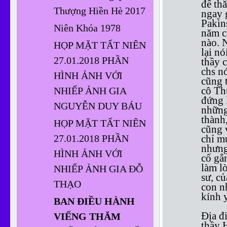
để th
Thượng Hiền Hè 2017
ngay 
Pakin
Niên Khóa 1978
năm c
nào. 
HỌP MẶT TẤT NIÊN
lại nó
27.01.2018 PHẦN
thầy 
chs n
HÌNH ẢNH VỚI
cũng 
cô Th
NHIẾP ẢNH GIA
đứng 
NGUYỄN DUY BÁU
những
thành
HỌP MẶT TẤT NIÊN
cũng 
27.01.2018 PHẦN
chỉ m
nhưng
HÌNH ẢNH VỚI
cố gắ
làm l
NHIẾP ẢNH GIA ĐỖ
sư, c
THẠO
con n
kính 
BAN ĐIỀU HÀNH
Địa đ
VIẾNG THĂM
thầy 