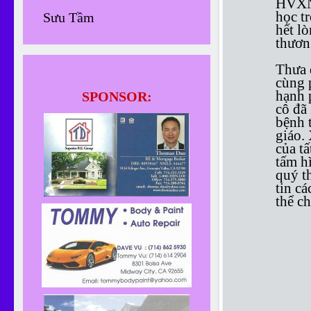
HVXN,
học t
Sưu Tầm
hết l
thươn
Thưa 
cùng 
hạnh 
SPONSOR:
cô đã
bệnh 
giáo.
của t
tấm h
quý th
tin cá
thể c