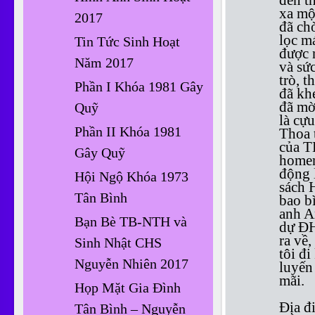
đến th
xa một
2017
đã ch
lọc m
Tin Tức Sinh Hoạt
được 
Năm 2017
và sứ
trò, 
Phần I Khóa 1981 Gây
đã kh
đã mời
Quỹ
là cự
Phần II Khóa 1981
Thoa 
của T
Gây Quỹ
homem
động 
Hội Ngộ Khóa 1973
sách 
Tân Bình
bao b
anh A
Bạn Bè TB-NTH và
dự ĐH
ra về
Sinh Nhật CHS
tôi đ
Nguyễn Nhiên 2017
luyến
mãi.
Họp Mặt Gia Đình
Địa đ
Tân Bình – Nguyễn