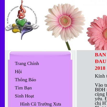
BAN
ĐA
Trang Chính
2018
Hội
Kính t
Thông Báo
Vào t
Tìm Bạn
BĐH n
cùng 
Sinh Hoạt
yếu. 
chị H
Hình Cũ Trường Xưa