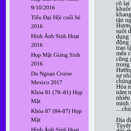
cô lạ
9/10/2016
khuôn
khang
Tiểu Đại Hội cuối hè
tận n
Hương
2016
suốt 
Hình Ảnh Sinh Hoạt
dụng 
động 
2016
trao 
mến c
Họp Mặt Giáng Sinh
cũng g
2016
trong
Hường
Du Ngoạn Cruise
sự nh
chúng
Mexico 2017
Hóa n
năm t
Khóa 81 (78–81) Họp
nhiêu
Mặt
minh 
....c
Khóa 87 (84-87) Họp
Mặt
Địa đ
Tuyên
Hình Ảnh Sinh Hoạt