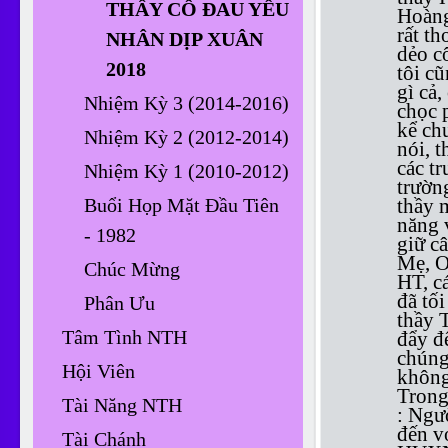
THẦY CÔ ĐAU YẾU
Hoàng
rất t
NHÂN DỊP XUÂN
dẻo c
2018
tôi c
gì cả,
Nhiệm Kỳ 3 (2014-2016)
chọc 
kể ch
Nhiệm Kỳ 2 (2012-2014)
nói, 
các t
Nhiệm Kỳ 1 (2010-2012)
trườn
Buổi Họp Mặt Đầu Tiên
thầy m
năng 
- 1982
giữ câ
Mẹ, Ơ
Chúc Mừng
HT, c
đã tối
Phân Ưu
thầy 
Tâm Tình NTH
đẩy để
chúng
Hội Viên
không
Trong
Tài Năng NTH
: Ngư
đến v
Tài Chánh