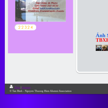
Ánh 
TBX
Print
|
Sitemap
© Tan Binh - Nguyen Thuong Hien Alumni Association