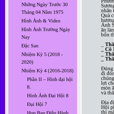
Phươ
Những Ngày Trước 30
Sương
nhân 
Tháng 04 Năm 1975
Quà c
hương
Hình Ảnh & Video
Ánh S
Hình Ảnh Trường Ngày
ăn là
bốn t
Nay
_
Thầ
Đặc San
_ Cô 
_ Th
Nhiệm Kỳ 5 (2018 -
_ Thầ
2020)
Đúng 
Nhiệm Kỳ 4 (2016-2018)
đi đó
chúng
Phần II – Hình đại hội
lợi c
8.
món ăn
và thâ
Hình Ảnh Đại Hội 8
Địa đ
Đại Hội 7
Hội p
thì m
Họp Ban Điều Hành