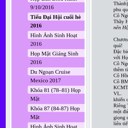
Thành)
9/10/2016
phu qu
Cô Ngô
Tiểu Đại Hội cuối hè
Thầy H
2016
nên Hộ
Hình Ảnh Sinh Hoạt
Chương
2016
quá!
Đặc bi
Họp Mặt Giáng Sinh
với Họ
2016
Cô Ngọ
thêm ti
Du Ngoạn Cruise
Cô Hồn
Mexico 2017
Cô BMD
KCMT c
Khóa 81 (78–81) Họp
VL.
Mặt
khiến 
Riêng 
Khóa 87 (84-87) Họp
một đi
Mặt
giọng 
liên t
Hình Ảnh Sinh Hoạt