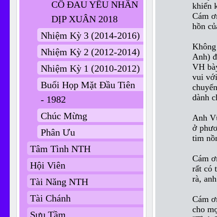
CÔ ĐAU YẾU NHÂN
khiến 
Cám ơn
DỊP XUÂN 2018
hồn củ
Nhiệm Kỳ 3 (2014-2016)
Không 
Nhiệm Kỳ 2 (2012-2014)
Anh) đ
VH bày
Nhiệm Kỳ 1 (2010-2012)
vui với
Buổi Họp Mặt Đầu Tiên
chuyến
dành c
- 1982
Chúc Mừng
Anh Vũ
ở phươ
Phân Ưu
tim nồ
Tâm Tình NTH
Cám ơn
Hội Viên
rất có
rà, an
Tài Năng NTH
Tài Chánh
Cám ơn
cho mọ
Sưu Tầm