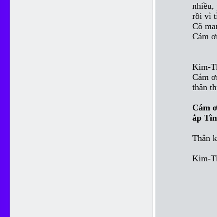
nhiều,
rồi vì
Cô man
Cám ơn
Kim-Th
Cám ơn
thân t
Cám ơn
ắp Tìn
Thân k
Kim-T