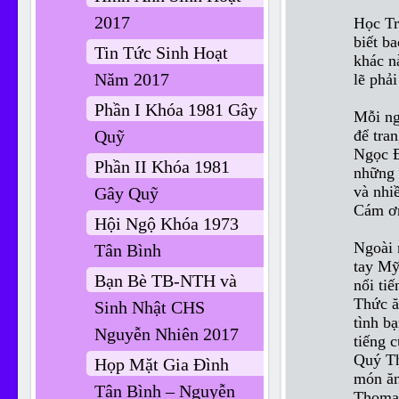
2017
Học Tr
biết b
Tin Tức Sinh Hoạt
khác n
Năm 2017
lẽ phả
Phần I Khóa 1981 Gây
Mỗi ng
để tran
Quỹ
Ngọc Đ
Phần II Khóa 1981
những 
và nhi
Gây Quỹ
Cám ơn
Hội Ngộ Khóa 1973
Ngoài 
Tân Bình
tay Mỹ
Bạn Bè TB-NTH và
nổi tiế
Thức ă
Sinh Nhật CHS
tình b
Nguyễn Nhiên 2017
tiếng c
Quý Th
Họp Mặt Gia Đình
món ăn
Tân Bình – Nguyễn
Thomas