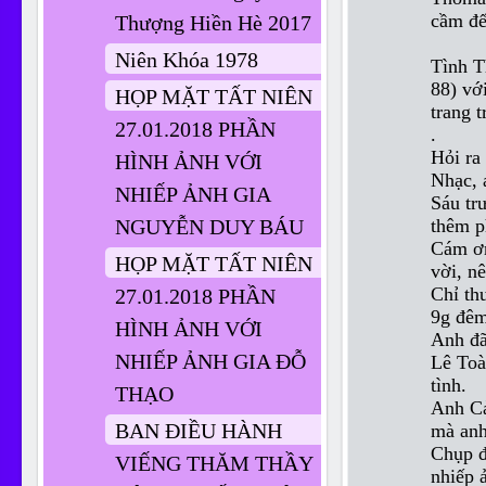
cầm đế
Thượng Hiền Hè 2017
Niên Khóa 1978
Tình T
88) vớ
HỌP MẶT TẤT NIÊN
trang 
27.01.2018 PHẦN
.
Hỏi ra
HÌNH ẢNH VỚI
Nhạc, 
NHIẾP ẢNH GIA
Sáu tr
thêm p
NGUYỄN DUY BÁU
Cám ơn
HỌP MẶT TẤT NIÊN
vời, nê
Chỉ th
27.01.2018 PHẦN
9g đêm
HÌNH ẢNH VỚI
Anh đã
NHIẾP ẢNH GIA ĐỖ
Lê Toà
tình.
THẠO
Anh Cả
BAN ĐIỀU HÀNH
mà anh
Chụp đ
VIẾNG THĂM THẦY
nhiếp 