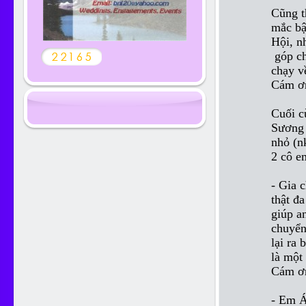
Cũng t
mắc bậ
Hội, n
góp chu
chạy v
Cám ơn
Cuối c
Sương 
nhỏ (n
2 cô e
- Gia 
thật đa
giúp a
chuyển 
lại ra
là một
Cám ơn
- Em Á