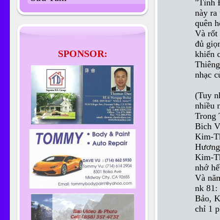
"Tình 
này ra 
quên h
Và rốt 
đủ giọ
SPONSOR:
khiến 
Thiêng
nhạc c
(Tuy nh
nhiều 
Trong 
Bich V
Kim-Th
Hương 
Kim-Th
nhớ hết
Và năm
nk 81:
Bảo, K
chỉ 1 