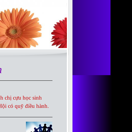
m
h chị
cựu học sinh
Hội có quỹ điều hành.