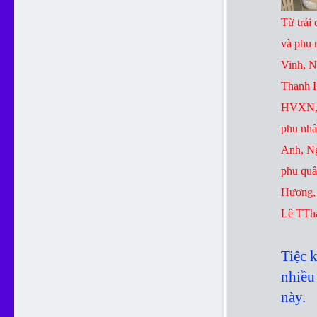
Từ trái
và phu
Vinh, 
Thanh H
HVXN, 
phu nh
Anh, N
phu qu
Hương,
Lê TTh
Tiệc k
nhiều
này.