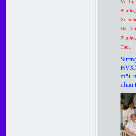
Vũ Trọn
Phương
Xuân S
Hải, V
Phương
Thoa
Sương
HVXN
một m
nhau 