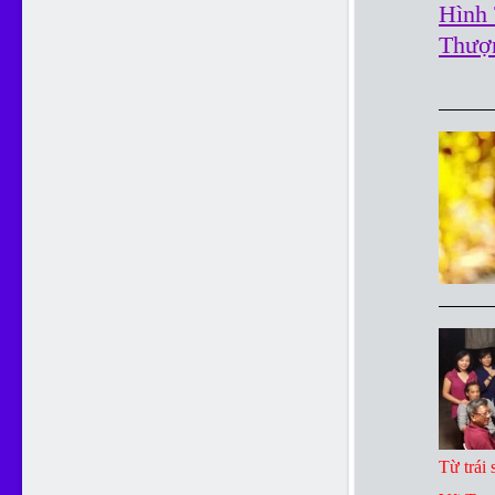
Hình 
Thượ
Từ trái