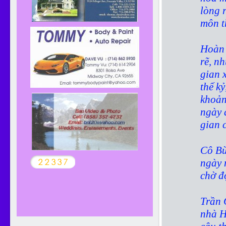
lòng 
môn t
Hoàn 
rẽ, n
gian 
thế k
khoản
ngày 
gian 
Cô Bù
ngày 
chờ đ
Trần 
nhà H