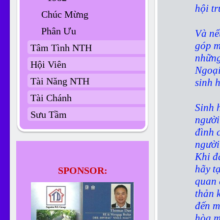
hội t
Chúc Mừng
Phân Ưu
Và nế
góp m
Tâm Tình NTH
những
Hội Viên
Ngoại
Tài Năng NTH
sinh 
Tài Chánh
Sinh 
Sưu Tầm
người
đình 
người
Khi đ
hãy t
SPONSOR:
quan 
thản 
đến m
hòa m