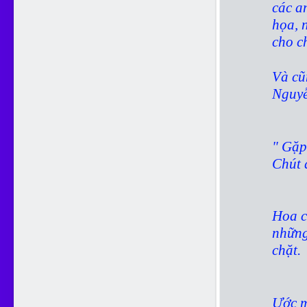
các a
họa, 
cho c
Và cũ
Nguyễ
" Gặp
Chút 
Ph
Hoa c
những
chặt.
Ước m