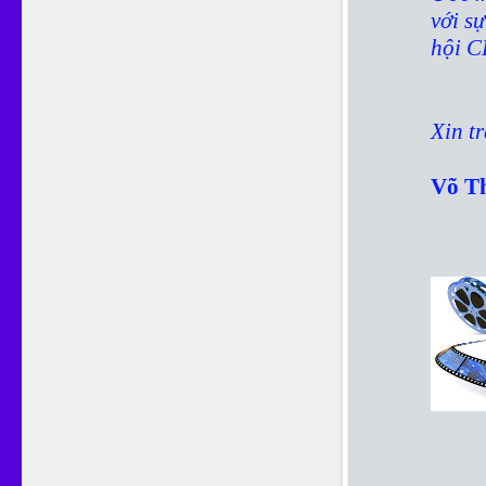
với s
hội 
Xin t
Võ T