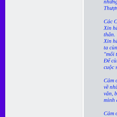
những
Thượn
Các C
Xin h
thân.
Xin h
ta cù
"mối t
Để cù
cuộc 
Cảm ơ
về nh
văn, 
mình 
Cảm ơ