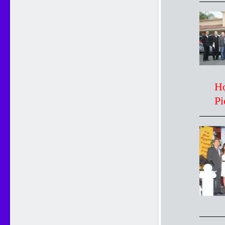
Họp 
Picn