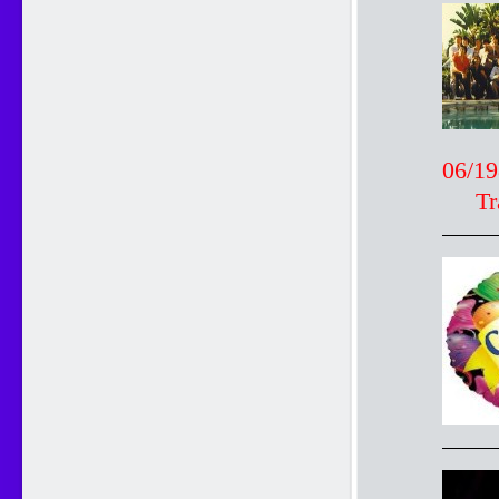
06/1
Trại