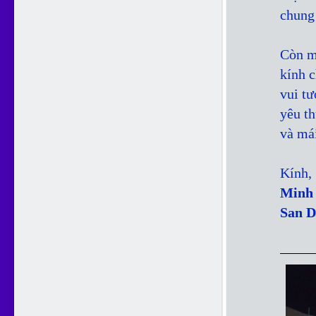
chung 
Còn m
kính 
vui t
yêu th
và má
Kính,
Minh
San D