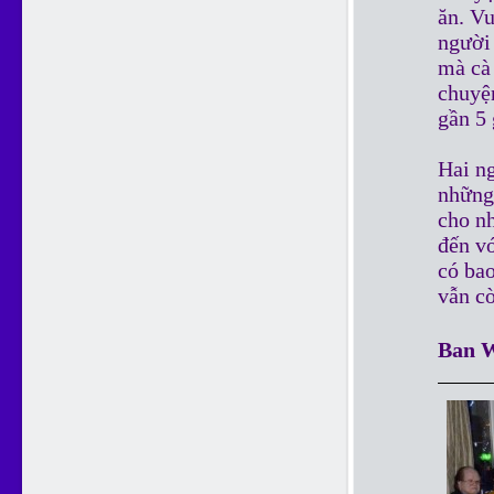
ăn. V
người 
mà cà 
chuyệ
gần 5 
Hai ng
những 
cho n
đến v
có ba
vẫn cò
Ban W