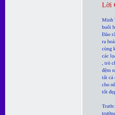
Lời
Minh 
buổi 
Đào rấ
ra hoà
cùng 
các lọ
, trò 
đệm nh
tất c
cho nê
tốt đẹ
Trước
trưởng