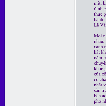
mít, b
đình 
thực 
bánh m
Lê Vă
Mọi n
nhau.
cạnh 
hát kh
năm mấ
chuyệ
khỏe 
của cô
có chá
nhất v
sân tr
bên áo
phơ nh