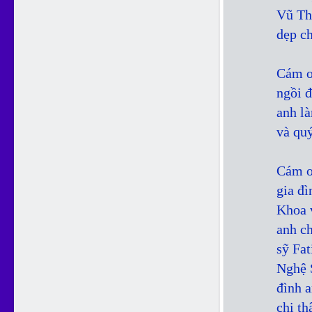
Vũ Th
dẹp ch
Cám ơ
ngồi đ
anh là
và quý
Cám ơ
gia đ
Khoa 
anh c
sỹ Fa
Nghệ 
đình 
chị t