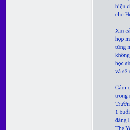
hiện d
cho H
Xin c
họp m
từng n
không
học s
và sẽ 
Cám ơ
trong 
Trường
1 buổi
đáng 
The Ye