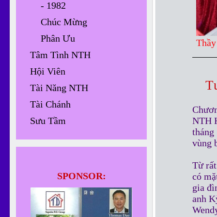
- 1982
Chúc Mừng
Phân Ưu
Thầy
Tâm Tình NTH
Hội Viên
T
Tài Năng NTH
Tài Chánh
Chươn
Sưu Tầm
NTH H
tháng
vùng b
Từ rấ
SPONSOR:
có mặ
gia đì
anh K
Wendy