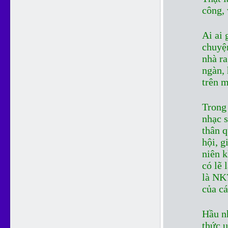
công, 
Ai ai 
chuyện
nhà ra
ngàn,
trên m
Trong 
nhạc s
thân q
hội, 
niên 
có lẽ 
là NK
của cá
Hầu n
thức u