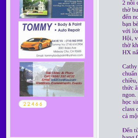
2 nồi 
thờ bu
đến nơ
bạn bè
với lò
Hội, v
thờ k
HX nấ
Cathy
chuẩn
chiều,
thức ă
ngon.
học s
class 
cả một
Đến từ
bang 