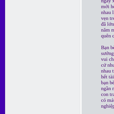
ngày x
mới h
nhau l
vẹn tr
đã lớ
năm m
quên c
Bạn bè
sướng
vui ch
cứ như
nhau t
hết tà
bạn bè
ngần 
con t
có máu
nghiệ