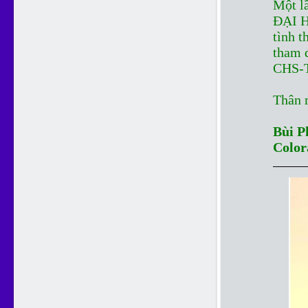
Một lầ
ĐẠI H
tình t
tham 
CHS-
Thân 
Bùi P
Color