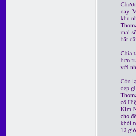
Chương
nay. M
khu nh
Thoma
mai sẽ
bắt đầ
Chia t
hơn t
với nh
Còn lạ
dẹp gi
Thoma
cô Hi
Kim N
cho đế
khỏi 
12 gi