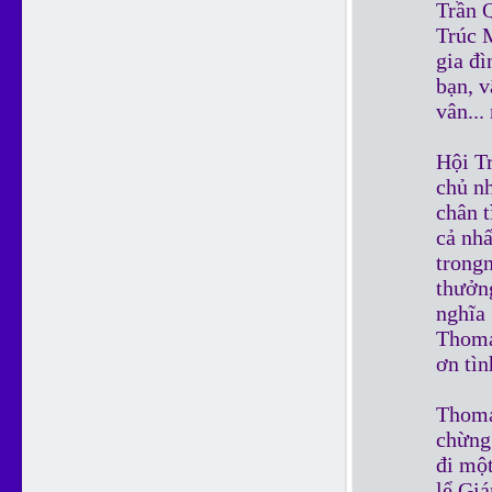
Trần Q
Trúc 
gia đ
bạn, v
vân...
Hội T
chủ n
chân 
cả nh
trong
thưởng
nghĩa 
Thoma
ơn tì
Thomas
chừng
đi mộ
lể Giá