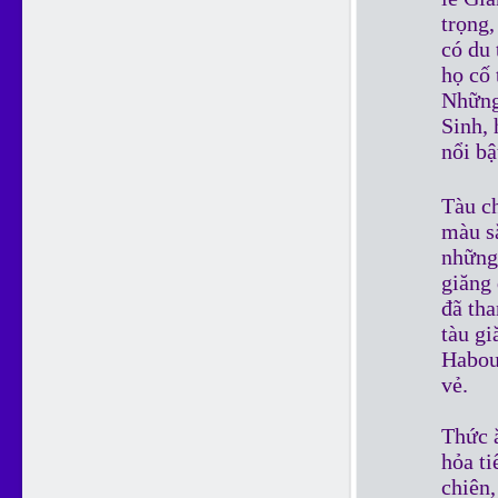
trọng,
có du 
họ cố 
Những
Sinh,
nổi bậ
Tàu ch
màu sắ
những
giăng 
đã th
tàu gi
Habour
vẻ.
Thức ă
hỏa ti
chiên,