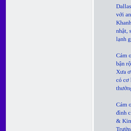
Dallas
với a
Khanh
nhật, 
lạnh g
Cám ơ
bận r
Xưa ơ
có cơ 
thưởn
Cám ơ
đình 
& Kim
Trưởn