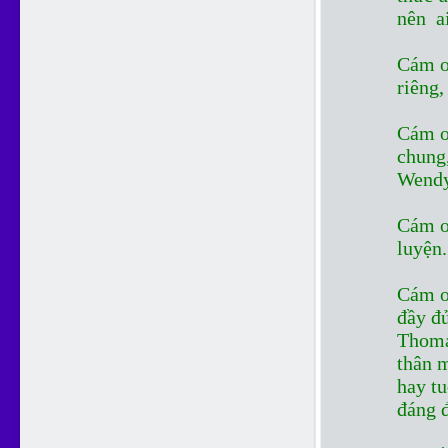
nên ai
Cám ơ
riêng,
Cám ơn
chung
Wendy
Cám ơn
luyện.
Cám ơ
đầy đ
Thoma
thân 
hay t
đáng 