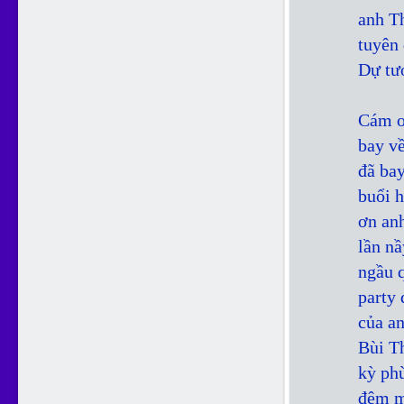
anh T
tuyên
Dự tươ
Cám ơ
bay v
đã ba
buổi 
ơn an
lần nầ
ngầu q
party 
của a
Bùi T
kỳ phù
đêm m