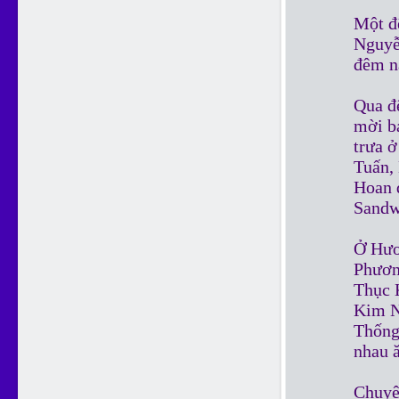
Một đ
Nguyễ
đêm n
Qua đ
mời b
trưa 
Tuấn,
Hoan 
Sandw
Ở Hươ
Phươn
Thục 
Kim N
Thống 
nhau ă
Chuyệ