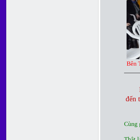
Bên 
đến 
Cùng 
Thật 