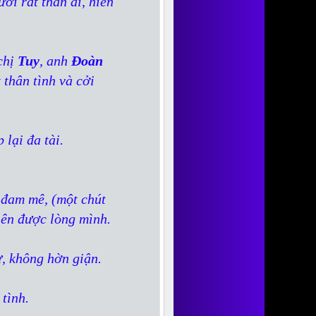
ời rất thân ái, hiền
 chị
Tuy
, anh
Đoàn
ất thân tình và cởi
 lại đa tài.
 đam mê, (một chút
 lên được lòng mình.
tư, không hờn giận.
 tình.