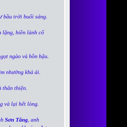
ư bầu trời buổi sáng.
 lặng, hiền lành cố
 ngọt ngào và hồn hậu.
iêm nhường khả ái.
 thân thiện.
ng và lại hết lòng.
nh
Sơn Tăng
, anh