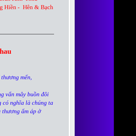
g Hiền - Hên & Bạch
Nhau
 thương mến,
ng vẩn mây buồn đôi
 có nghĩa là chúng ta
u thương ấm áp ở