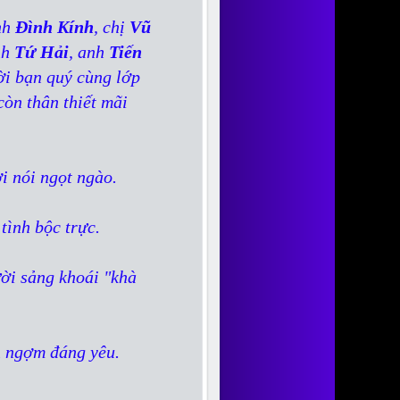
nh
Đình Kính
, chị
Vũ
nh
Tứ Hải
, anh
Tiến
ời bạn quý cùng lớp
còn thân thiết mãi
i nói ngọt ngào.
tình bộc trực.
ời sảng khoái "khà
h ngợm đáng yêu.