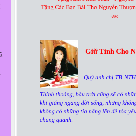
M
Tặng Các Bạn Bài Thơ Nguyễn Thượn
Đào
Giữ Tình Cho 
ũ
ô
Quý anh chị TB-NTH
Thỉnh thoảng, bầu trời cũng sẽ có nhữ
khi giăng ngang đời sống, nhưng không
không có những tia nắng lên để tỏa yê
chung quanh.