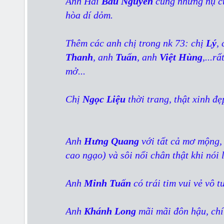
Anh Hai
Báu Nguyễn
cùng những nụ cư
hòa dí dỏm.
Thêm các anh chị trong nk 73: chị
Lý
,
Thanh
, anh
Tuấn
, anh
Việt Hùng
,...r
mở...
Chị
Ngọc Liệu
thời trang, thật xinh đẹp
Anh
Hưng Quang
với tất cả mơ mộng,
cao ngạo) và sôi nổi chân thật khi nói
Anh
Minh Tuấn
có trái tim vui vẻ vô 
Anh
Khánh Long
mãi mãi đôn hậu, chí