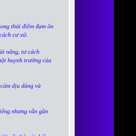
hong thái điềm đạm ôn
 cách cư xử.
ài năng, tư cách
một huynh trưởng của
 cảm dịu dàng và
tiếng nhưng vẫn gần