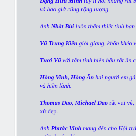
Đặng Hữu Minh
tuy ít nói nhưng rất
và bao giờ cũng rộng lượng.
Anh
Nhất Bùi
luôn thắm thiết tình bạn
Vũ Trung Kiên
giỏi giang, khôn khéo v
Tươi Vũ
với tâm tình hiền hậu rất ân c
Hồng Vinh, Hồng Ân
hai người em gá
và hiền lành.
Thomas Dao, Michael Dao
rất vui vẻ,
xử đẹp.
Anh
Phước Vinh
mang đến cho Hội trà