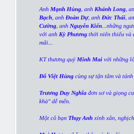
Anh
Mạnh Hùng
, anh
Khánh Long
, a
Bạch
, anh
Đoàn Dự
, anh
Đức Thái
, a
Cường
, anh
Nguyễn Kiến
...những ngư
với anh
Kỳ Phương
thời niên thiếu và 
mãi...
KT thương quý
Minh Mai
với những lờ
Đỗ Việt Hùng
cùng sự tận tâm và tánh 
Trương Duy Nghĩa
đơn sơ và giọng cư
khà" dễ mến.
Một cô bạn
Thụy Anh
xinh xắn, nghịc