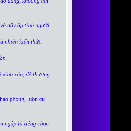
 bao dung, khoáng đạt
 và đầy ắp tình người.
à nhiều kiến thức.
ần.
i xinh xắn, dễ thương
 hào phóng, luôn cư
n ngập là tiếng chọc