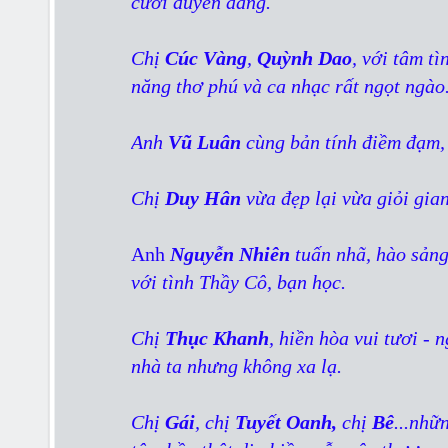
cười duyên dáng.
Chị
Cúc Vàng
,
Quỳnh Dao
, với tâm tì
năng thơ phú và ca nhạc rất ngọt ngào
Anh
Vũ Luân
cùng bản tính điềm đạm,
Chị
Duy Hân
vừa đẹp lại vừa giỏi gia
Anh
Nguyễn Nhiên
tuấn nhã, hào sảng,
với tình Thầy Cô, bạn học.
Chị
Thục Khanh
, hiền hòa vui tươi -
nhà ta nhưng không xa lạ.
Chị
Gái
, chị
Tuyết Oanh,
chị
Bê
...nhữ