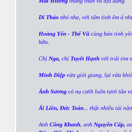
Mai Hương
thẳng thắn và dịu dàng.
Di Thảo
nhỏ nhẹ, với tâm tình êm ả nh
Hoàng Yến - Thế Vũ
cùng bản tính yên
hữu.
Chị
Nga,
chị
Tuyết Hạnh
với trái tim
Minh Diệp
vừa giỏi giang, lại vừa kh
Ánh Sương
có nụ cười luôn tươi tắn và
Ái Liên, Đức Toàn
... thật nhiều tài nă
Anh
Công Khanh
,
anh
Nguyễn Cấp,
a