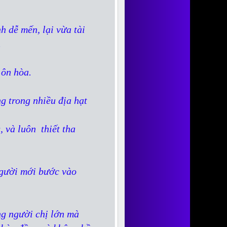
nh dễ mến, lại vừa tài
.
 ôn hòa.
ng trong nhiều địa hạt
 và luôn thiết tha
 người mới bước vào
ng người chị lớn mà