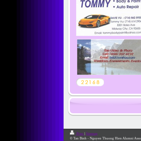
Print
|
Sitemap
© Tan Binh - Nguyen Thuong Hien Alumni Asso