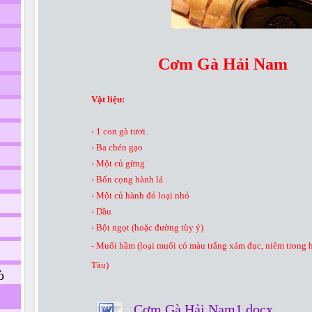
Cơm Gà Hải Nam
Vật liệu:
- 1 con gà tươi.
- Ba chén gạo
- Một củ gừng
- Bốn cọng hành lá
- Một củ hành đỏ loại nhỏ
- Dầu
- Bột ngọt (hoặc đường tùy ý)
- Muối hầm (loại muối có màu trắng xám đục, niêm trong 
Tàu)
ò
Cơm Gà Hải Nam1.docx