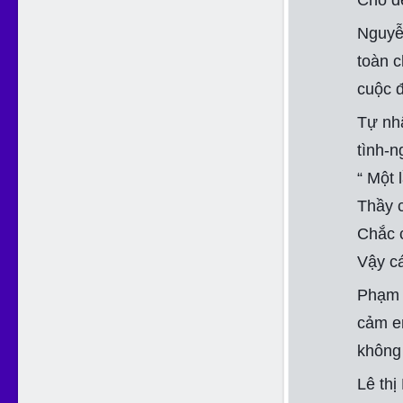
Cho đ
Nguyễn
toàn 
cuộc đ
Tự nhậ
tình-n
“ Một 
Thầy c
Chắc c
Vậy c
Phạm t
cảm e
không 
Lê thị