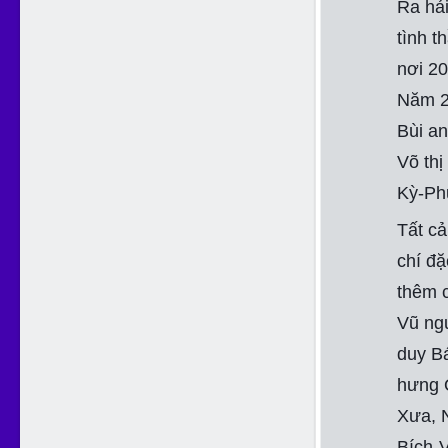
Ra hải
tình t
nơi 20
Năm 2
Bùi a
Võ th
Kỳ-Ph
Tất cả
chí đặ
thêm 
Vũ ng
duy B
hưng 
Xưa, 
Bích-