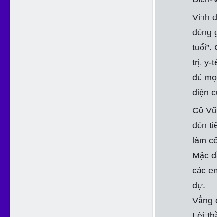
Vinh 
đóng 
tuổi”.
trị, y
đủ mọ
diện c
Cô Vũ
đón ti
làm cô
Mặc d
các em
dự.
Vẳng đ
Lời th