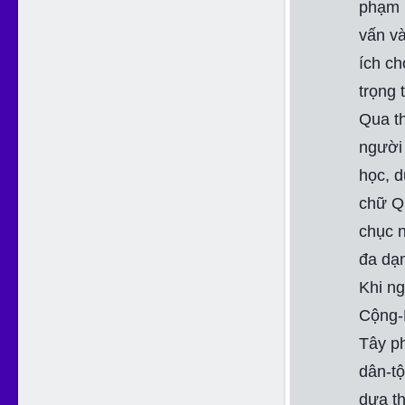
phạm l
vấn và
ích ch
trọng 
Qua th
người 
học, d
chữ Q
chục 
đa dạ
Khi n
Cộng-
Tây ph
dân-tộ
dựa t