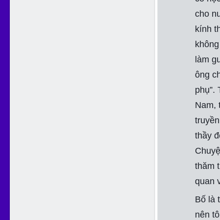
cho nư
kính t
không 
làm gư
ông ch
phụ”. 
Nam, t
truyền
thầy đ
Chuyệ
thăm 
quan v
Bố là 
nên tô