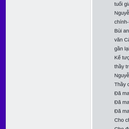
tuổi g
Nguyễn
chính-
Bùi a
văn C
gần lạ
Kể tượ
thầy tr
Nguyễn
Thầy 
Đã ma
Đã ma
Đã ma
Cho c