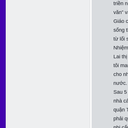
triền 
văn” v
Giáo 
sống t
từ lối
Nhiệm 
Lai th
tôi ma
cho nh
nước.
Sau 5 
nhà c
quận T
phải q
nhị cấ