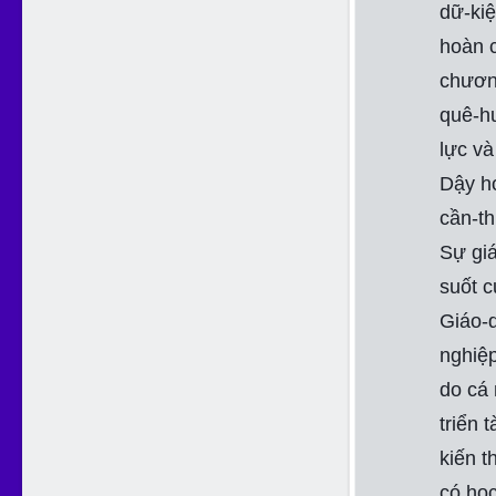
dữ-kiệ
hoàn c
chương
quê-hư
lực và
Dậy họ
cần-th
Sự giá
suốt c
Giáo-d
nghiệp
do cá 
triển 
kiến t
có học