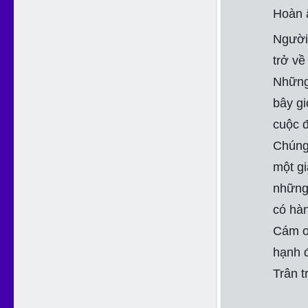
Hoàn 
Người 
trở về
Những 
bây gi
cuộc đ
Chúng 
một gi
những
có hà
Cám ơn
hạnh đ
Trân t