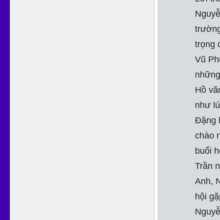
Nguyễ
trườn
trọng 
Vũ Ph
những 
Hồ văn
như lú
Đặng 
chào 
buổi 
Trần 
Anh, 
hội g
Nguyễn