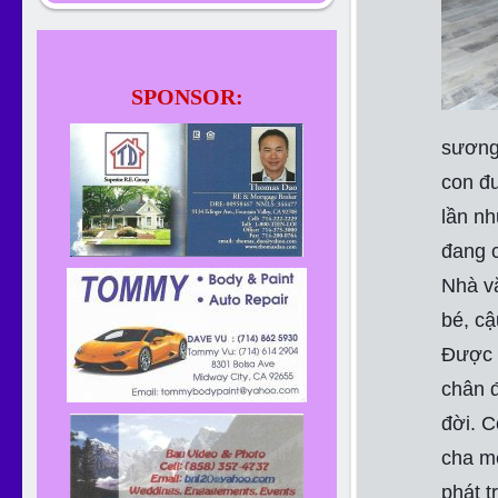
SPONSOR:
sương 
con đư
lần nh
đang c
Nhà v
bé, cậ
Được 
chân 
đời. C
cha mẹ
phát t