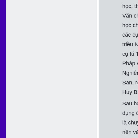
học, t
Văn c
học ch
các c
triều 
cụ tú 
Pháp 
Nghiê
San, 
Huy B
Sau b
dụng 
là chu
nền vă