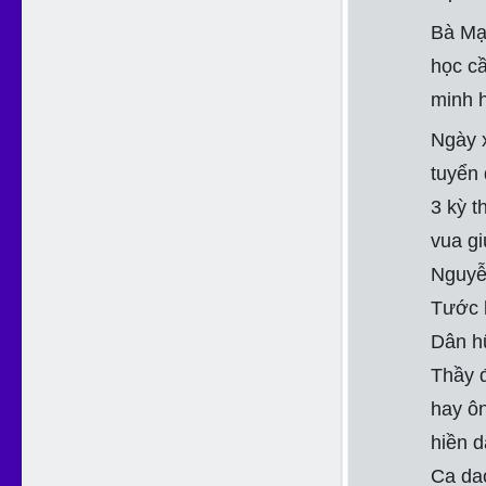
Bà Mạ
học cầ
minh h
Ngày 
tuyển 
3 kỳ t
vua g
Nguyễn
Tước h
Dân hữ
Thầy đ
hay ôn
hiền d
Ca dao