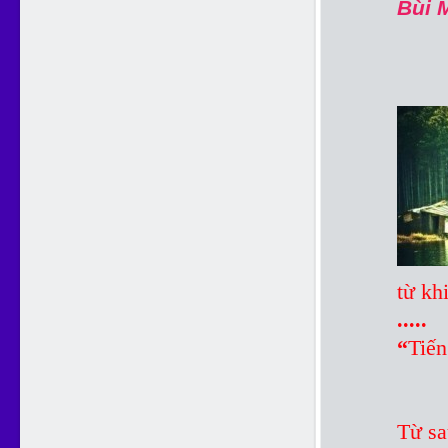
Bùi 
từ kh
.....
“
Tiến
(
Từ sa