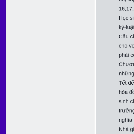
16,17,
Học si
kỷ-luật
Câu ch
cho vọ
phải c
Chương
những 
Tết đế
hòa đồ
sinh c
trưởng
nghĩa 
Nhà gi