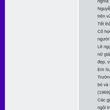
nghĩa 
Nguyễn
trên v
Tết th
Cô học
người 
Lê ngọ
nữ giá
đẹp, v
Em Su
Trườn
bó và 
(1969)
Các gi
ngôi 