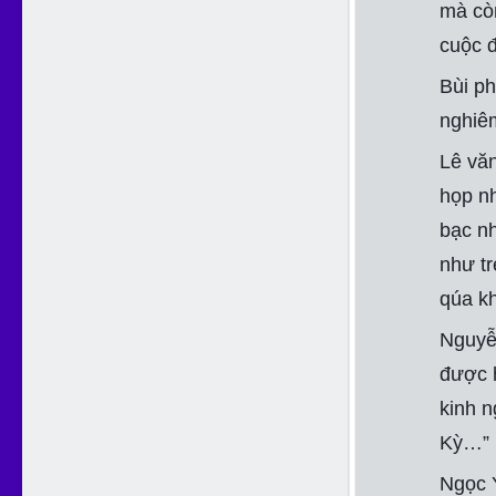
mà còn
cuộc đ
Bùi p
nghiêm
Lê văn
họp nh
bạc nh
như tr
qúa kh
Nguyễ
được h
kinh n
Kỳ…”
Ngọc 