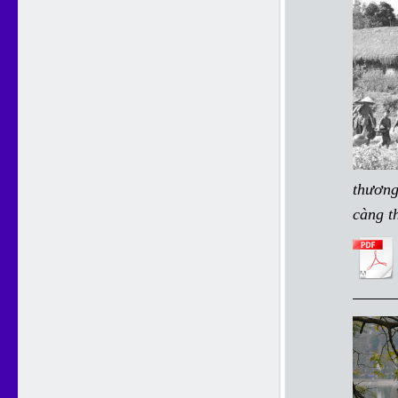
thương
càng th