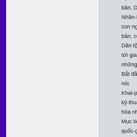
bản, D
Nhân-b
con ng
bản, c
Dân tộ
tới gi
những 
Bắt đầ
nòi.
Khai-p
kỹ-thu
hóa n
Mục ti
quốc-g