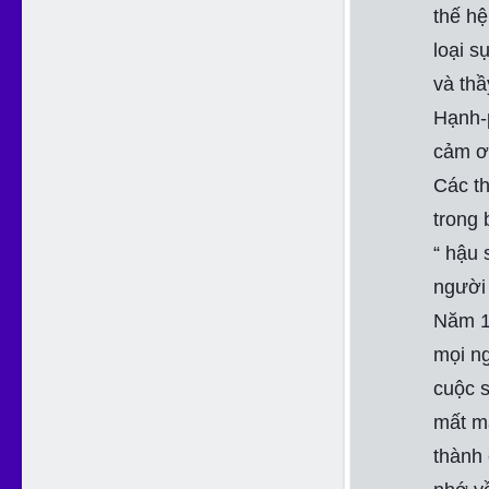
thế hệ
loại s
và thầ
Hạnh-p
cảm ơ
Các th
trong
“ hậu 
người 
Năm 19
mọi ng
cuộc s
mất m
thành