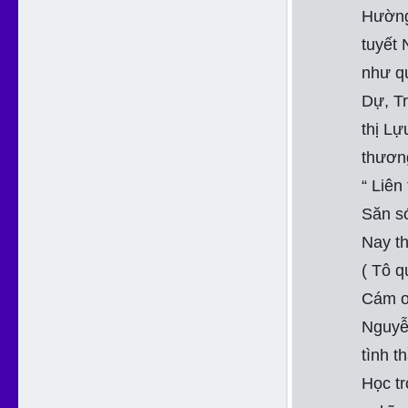
Hường
tuyết 
như q
Dự, Tr
thị Lự
thươn
“ Liên
Săn s
Nay th
( Tô 
Cám ơ
Nguyễ
tình t
Học tr