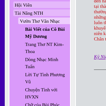
đến n
Hội Viên
tại th
thườn
Tài Năng NTH
những 
Vườn Thơ Văn Nhạc
luôn t
khuyế
Bài Viết của Cô Bùi
niên 
Mỹ Dương
Chân 
Trang Thơ NT Kim-
Thoa
Kỷ Ni
Dòng Nhạc Minh
Tuấn
Lời Tự Tình Phương
Vũ
Chuyện Tình với
HVXN
Chữ của Bùi Phúc