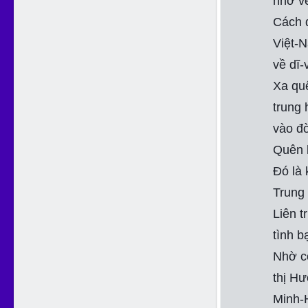
nhớ v
Cách đ
Việt-N
về dĩ-
Xa qu
trung 
vào đờ
Quên 
Đó là 
Trung 
Liên t
tình b
Nhờ c
thị H
Minh-