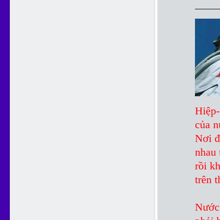
Hiệp-
của 
Nơi đ
nhau 
rồi k
trên t
Nước 