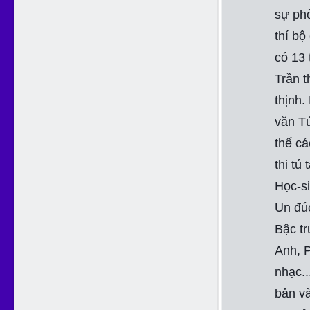
sự ph
thí bộ
có 13 
Trần 
thịnh.
văn Tú
thế cá
thi tú 
Học-s
Un đúc
Bậc tr
Anh, P
nhạc..
bản và