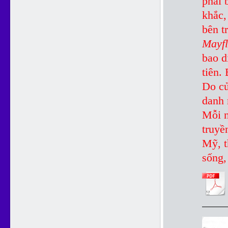
phải 
khắc,
bên t
Mayf
bao d
tiên.
Do củ
danh 
Mỗi 
truyề
Mỹ, t
sống,