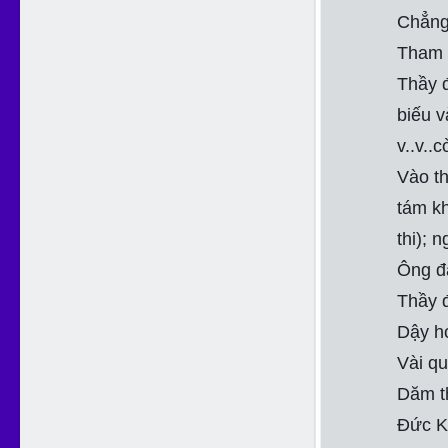
Chẳng 
Tham v
Thầy đ
biếu 
v..v..
Vào th
tám k
thi); 
Ông đã
Thầy đ
Dậy h
Vài qu
Dăm t
Đức K