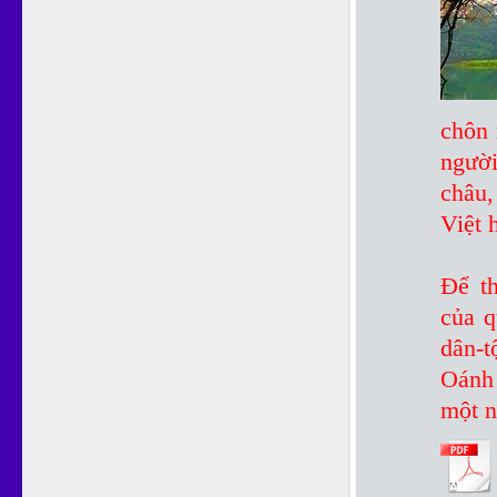
chôn 
người
châu,
Việt 
Để th
của q
dân-
Oánh 
một n