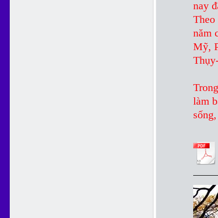
nay đ
Theo 
năm c
Mỹ, P
Thụy
Trong
làm b
sống,